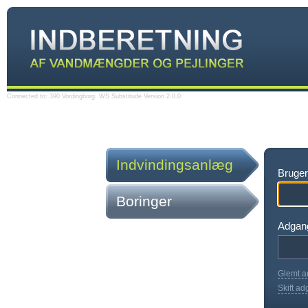
Connected to: 390 Vordingborg. WS Substitude Version 2.0.0
Indvindingsanlæg
Bruger
Boringer
Adgan
Glemt 
Skift a